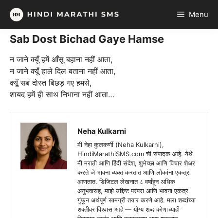
Skip
Menu
to
content
Sab Dost Bichad Gaye Hamse
न जाने क्यूँ हमें आँसू बहाना नहीं आता,
न जाने क्यूँ हाले दिल बताना नहीं आता,
क्यूँ सब दोस्त बिछड़ गए हमसे,
शायद हमें ही साथ निभाना नहीं आता…
Neha Kulkarni
मी नेहा कुलकर्णी (Neha Kulkarni),
HindiMarathiSMS.com ची संपादक आहे. येथे
मी मराठी आणि हिंदी संदेश, शुभेच्छा आणि विचार शेअर
करते जे भावना व्यक्त करतात आणि लोकांना एकत्र
आणतात. डिजिटल लेखनात ८ वर्षांहून अधिक
अनुभवासह, माझे उद्दिष्ट परंपरा आणि भावना एकत्र
गुंफून अर्थपूर्ण सामग्री तयार करणे आहे. मला शब्दांच्या
शक्तीवर विश्वास आहे — योग्य शब्द कोणाच्याही