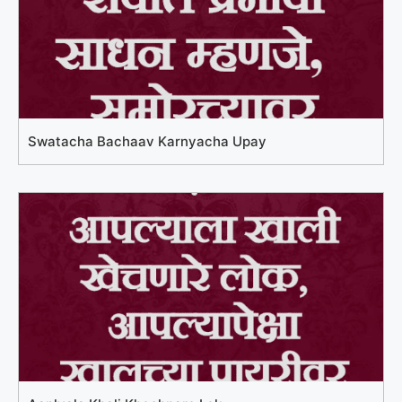
Swatacha Bachaav Karnyacha Upay