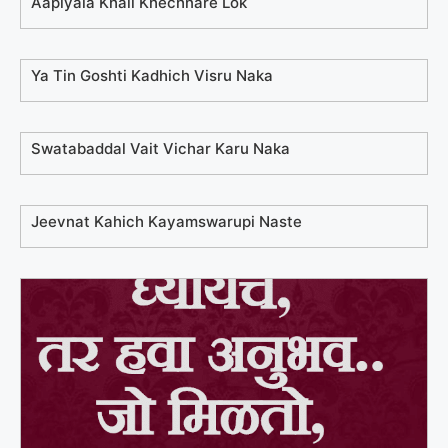
Aaplyala Khali Khechnare Lok
Ya Tin Goshti Kadhich Visru Naka
Swatabaddal Vait Vichar Karu Naka
Jeevnat Kahich Kayamswarupi Naste