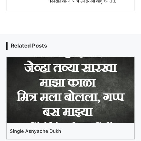
दिवसात आनंद आणि उबदारपणा आणू शकतात.
Related Posts
Single Asnyache Dukh