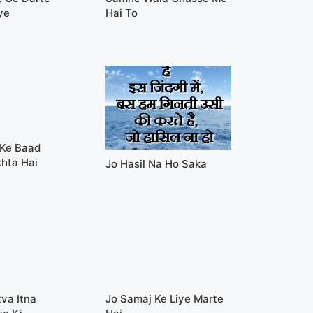
ye
Hai To
Ke Baad
hta Hai
Jo Hasil Na Ho Saka
va Itna
Jo Samaj Ke Liye Marte