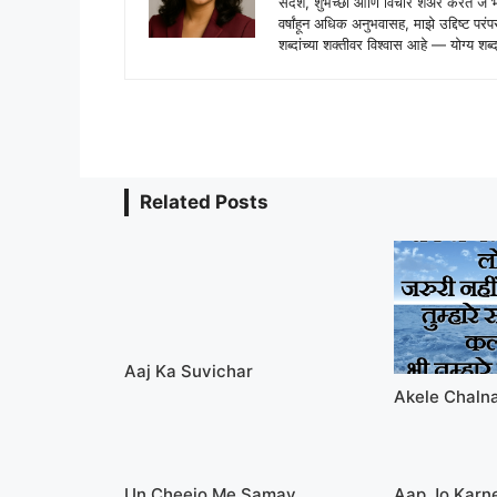
संदेश, शुभेच्छा आणि विचार शेअर करते ज
वर्षांहून अधिक अनुभवासह, माझे उद्दिष्ट पर
शब्दांच्या शक्तीवर विश्वास आहे — योग्य
Related Posts
Aaj Ka Suvichar
Akele Chalna
Un Cheejo Me Samay
Aap Jo Karn