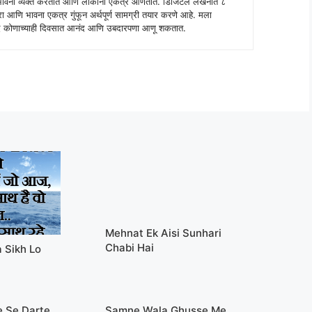
े भावना व्यक्त करतात आणि लोकांना एकत्र आणतात. डिजिटल लेखनात ८
ंपरा आणि भावना एकत्र गुंफून अर्थपूर्ण सामग्री तयार करणे आहे. मला
 शब्द कोणाच्याही दिवसात आनंद आणि उबदारपणा आणू शकतात.
Mehnat Ek Aisi Sunhari
Chabi Hai
 Sikh Lo
e Se Darte
Samne Wala Ghusse Me