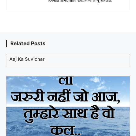
दिवसात आनंद आणि उबदारपणा आणू शकतात.
Related Posts
Aaj Ka Suvichar