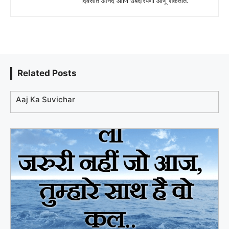
दिवसात आनंद आणि उबदारपणा आणू शकतात.
Related Posts
Aaj Ka Suvichar