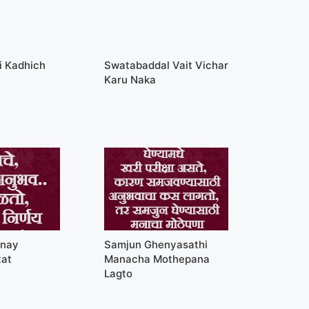
i Kadhich
Swatabaddal Vait Vichar
Karu Naka
rnay
Samjun Ghenyasathi
tat
Manacha Mothepana
Lagto