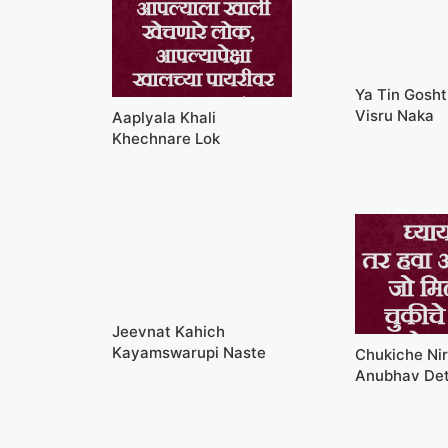
Ya Tin Gosht
Visru Naka
Aaplyala Khali
Khechnare Lok
Jeevnat Kahich
Kayamswarupi Naste
Chukiche Ni
Anubhav De