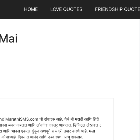
HOME
LOVE QUOTES
FRIENDSHIP QUOT
 Mai
indiMarathiSMS.com ची संपादक आहे. येथे मी मराठी आणि हिंदी
े भावना व्यक्त करतात आणि लोकांना एकत्र आणतात. डिजिटल लेखनात ८
ंपरा आणि भावना एकत्र गुंफून अर्थपूर्ण सामग्री तयार करणे आहे. मला
 शब्द कोणाच्याही दिवसात आनंद आणि उबदारपणा आणू शकतात.