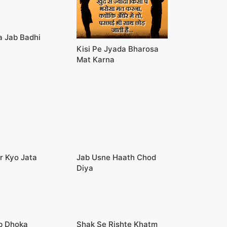
a Jab Badhi
Kisi Pe Jyada Bharosa
Mat Karna
ar Kyo Jata
Jab Usne Haath Chod
Diya
b Dhoka
Shak Se Rishte Khatm