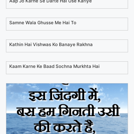
Aap Jo Karne Se Darte Hai Use Kariye
Samne Wala Ghusse Me Hai To
Kathin Hai Vishwas Ko Banaye Rakhna
Kaam Karne Ke Baad Sochna Murkhta Hai