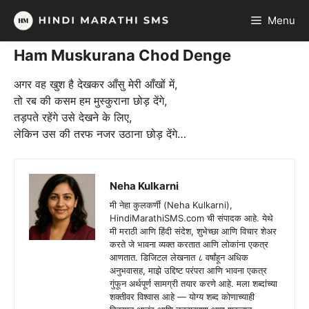
Skip
Menu
to
content
Ham Muskurana Chod Denge
अगर वह खुश है देखकर आँसु मेरी आँखों में,
तो रब की कसम हम मुस्कुराना छोड़ देंगे,
तड़पते रहेंगे उसे देखने के लिए,
लेकिन उस की तरफ नजर उठाना छोड़ देंगे…
Neha Kulkarni
मी नेहा कुलकर्णी (Neha Kulkarni),
HindiMarathiSMS.com ची संपादक आहे. येथे
मी मराठी आणि हिंदी संदेश, शुभेच्छा आणि विचार शेअर
करते जे भावना व्यक्त करतात आणि लोकांना एकत्र
आणतात. डिजिटल लेखनात ८ वर्षांहून अधिक
अनुभवासह, माझे उद्दिष्ट परंपरा आणि भावना एकत्र
गुंफून अर्थपूर्ण सामग्री तयार करणे आहे. मला शब्दांच्या
शक्तीवर विश्वास आहे — योग्य शब्द कोणाच्याही