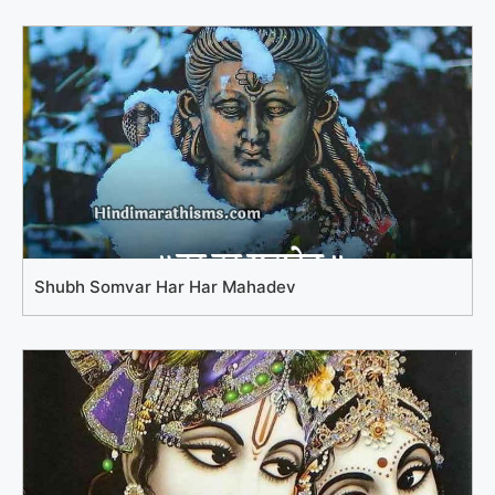
Shubh Somvar Har Har Mahadev