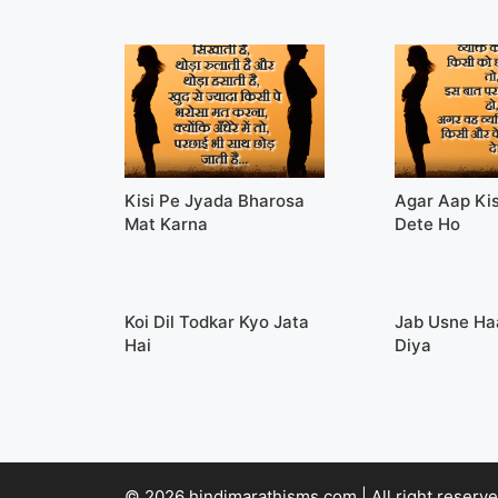
Kisi Pe Jyada Bharosa
Agar Aap Ki
Mat Karna
Dete Ho
Koi Dil Todkar Kyo Jata
Jab Usne Ha
Hai
Diya
© 2026 hindimarathisms.com | All right reserve