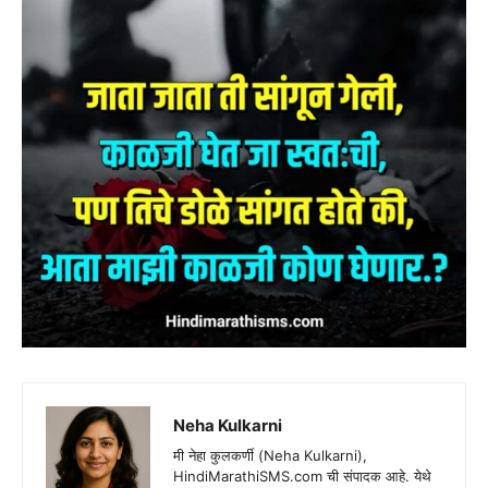
Neha Kulkarni
मी नेहा कुलकर्णी (Neha Kulkarni),
HindiMarathiSMS.com ची संपादक आहे. येथे