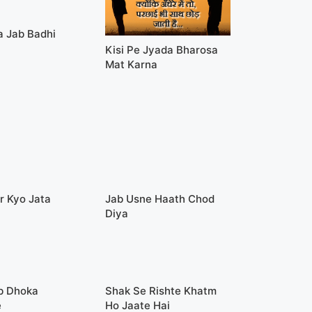
a Jab Badhi
Kisi Pe Jyada Bharosa
Mat Karna
ar Kyo Jata
Jab Usne Haath Chod
Diya
b Dhoka
Shak Se Rishte Khatm
e
Ho Jaate Hai