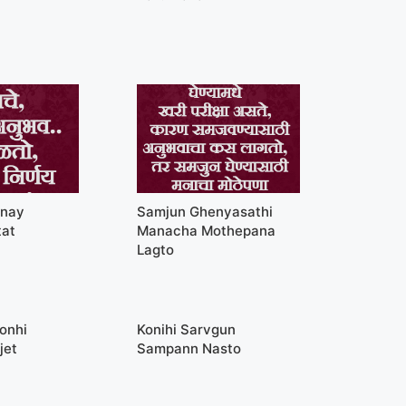
rnay
Samjun Ghenyasathi
tat
Manacha Mothepana
Lagto
onhi
Konihi Sarvgun
jet
Sampann Nasto