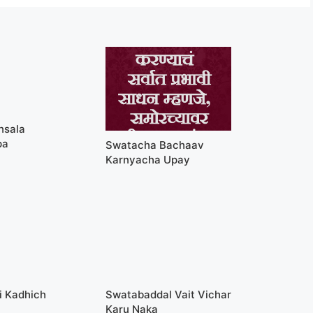
nsala
pa
Swatacha Bachaav
Karnyacha Upay
i Kadhich
Swatabaddal Vait Vichar
Karu Naka