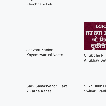
Khechnare Lok
Jeevnat Kahich
Kayamswarupi Naste
Chukiche Ni
Anubhav De
Sarv Samasyanchi Fakt
Sukh Dukh D
2 Karne Aahet
Swikarli Pahi