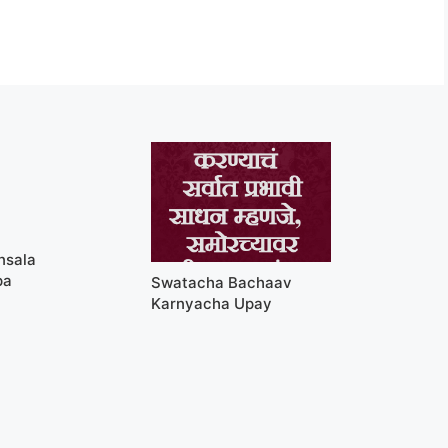
nsala
pa
Swatacha Bachaav
Karnyacha Upay