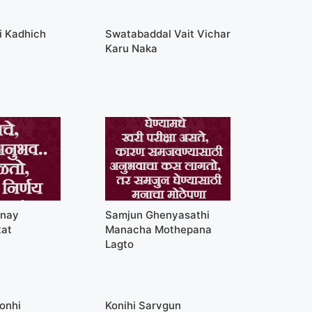
i Kadhich
Swatabaddal Vait Vichar
Karu Naka
rnay
Samjun Ghenyasathi
tat
Manacha Mothepana
Lagto
onhi
Konihi Sarvgun