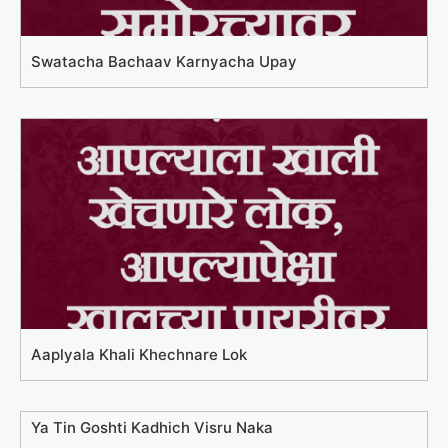
Swatacha Bachaav Karnyacha Upay
Aaplyala Khali Khechnare Lok
Ya Tin Goshti Kadhich Visru Naka