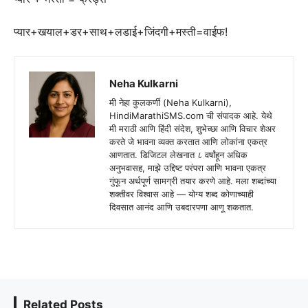
प्यार+खयाल+डर+साथ+लडाई+जिंदगी+मस्ती=वाईफ!
Neha Kulkarni
मी नेहा कुलकर्णी (Neha Kulkarni),
HindiMarathiSMS.com ची संपादक आहे. येथे
मी मराठी आणि हिंदी संदेश, शुभेच्छा आणि विचार शेअर
करते जे भावना व्यक्त करतात आणि लोकांना एकत्र
आणतात. डिजिटल लेखनात ८ वर्षांहून अधिक
अनुभवासह, माझे उद्दिष्ट परंपरा आणि भावना एकत्र
गुंफून अर्थपूर्ण सामग्री तयार करणे आहे. मला शब्दांच्या
शक्तीवर विश्वास आहे — योग्य शब्द कोणाच्याही
दिवसात आनंद आणि उबदारपणा आणू शकतात.
Related Posts