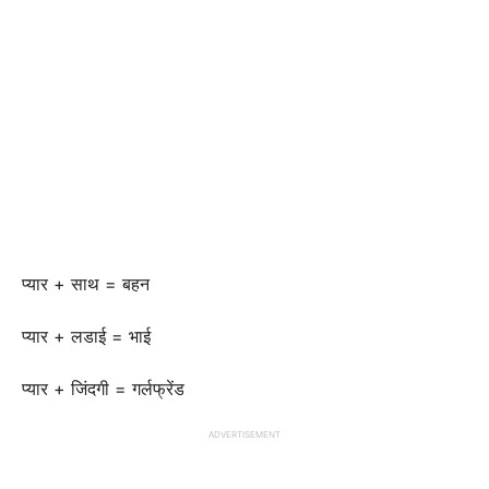
प्यार + साथ = बहन
प्यार + लडाई = भाई
प्यार + जिंदगी = गर्लफ्रेंड
ADVERTISEMENT