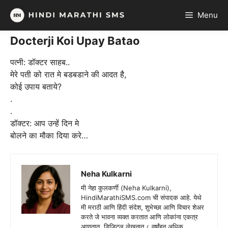
Skip
Menu
to
content
Docterji Koi Upay Batao
पत्नी: डॉक्टर साहब..
मेरे पती को रात मे बडबडाने की आदत है,
कोई उपाय बताये?
.
.
डॉक्टर: आप उन्हें दिन मे
बोलने का मौका दिया करे…
Neha Kulkarni
मी नेहा कुलकर्णी (Neha Kulkarni),
HindiMarathiSMS.com ची संपादक आहे. येथे
मी मराठी आणि हिंदी संदेश, शुभेच्छा आणि विचार शेअर
करते जे भावना व्यक्त करतात आणि लोकांना एकत्र
आणतात. डिजिटल लेखनात ८ वर्षांहून अधिक