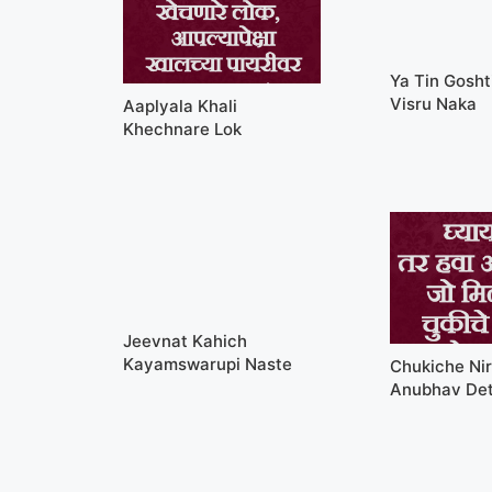
Ya Tin Gosht
Visru Naka
Aaplyala Khali
Khechnare Lok
Jeevnat Kahich
Kayamswarupi Naste
Chukiche Ni
Anubhav De