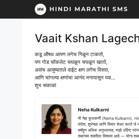
Skip
to
content
Vaait Kshan Lagech
कडू औषध आपण लगेच गिळून टाकतो,
पण गोड चॉकलेट चघळून चघळून खातो,
असंच आयुष्यातले वाईट क्षण लगेच विसरा,
आणि चांगल्या क्षणांचा आनंद मनापासून घ्या…
शुभ सकाळ!
Neha Kulkarni
मी नेहा कुलकर्णी (Neha Kulkarni), H
संदेश, शुभेच्छा आणि विचार शेअर करते ज
वर्षांहून अधिक अनुभवासह, माझे उद्दिष्ट पर
शब्दांच्या शक्तीवर विश्वास आहे — योग्य