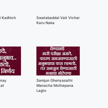
i Kadhich
Swatabaddal Vait Vichar
Karu Naka
rnay
Samjun Ghenyasathi
tat
Manacha Mothepana
Lagto