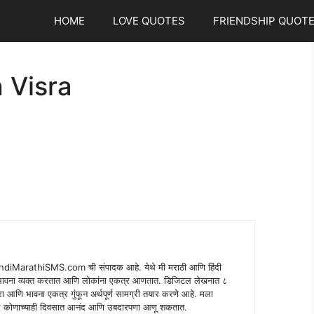
HOME
LOVE QUOTES
FRIENDSHIP QUOT
 Visra
indiMarathiSMS.com ची संपादक आहे. येथे मी मराठी आणि हिंदी
े भावना व्यक्त करतात आणि लोकांना एकत्र आणतात. डिजिटल लेखनात ८
ंपरा आणि भावना एकत्र गुंफून अर्थपूर्ण सामग्री तयार करणे आहे. मला
 शब्द कोणाच्याही दिवसात आनंद आणि उबदारपणा आणू शकतात.