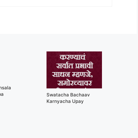
nsala
pa
Swatacha Bachaav
Karnyacha Upay