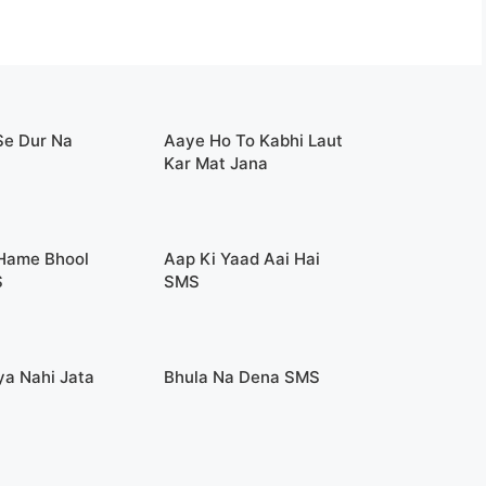
Se Dur Na
Aaye Ho To Kabhi Laut
Kar Mat Jana
 Hame Bhool
Aap Ki Yaad Aai Hai
S
SMS
ya Nahi Jata
Bhula Na Dena SMS