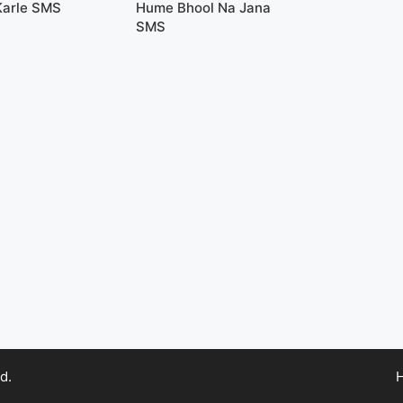
Karle SMS
Hume Bhool Na Jana
SMS
d.