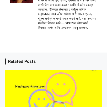
मी मराठी आणि हिंदी संदेश, शुभेच्छा आणि विचार शेअर
करते जे भावना व्यक्त करतात आणि लोकांना एकत्र
आणतात. डिजिटल लेखनात ८ वर्षांहून अधिक
अनुभवासह, माझे उद्दिष्ट परंपरा आणि भावना एकत्र
गुंफून अर्थपूर्ण सामग्री तयार करणे आहे. मला शब्दांच्या
शक्तीवर विश्वास आहे — योग्य शब्द कोणाच्याही
दिवसात आनंद आणि उबदारपणा आणू शकतात.
Related Posts