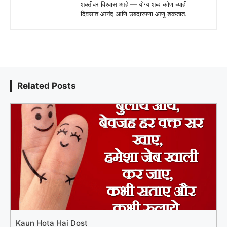
शक्तीवर विश्वास आहे — योग्य शब्द कोणाच्याही
दिवसात आनंद आणि उबदारपणा आणू शकतात.
Related Posts
Kaun Hota Hai Dost