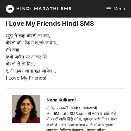
Skip
Menu
to
content
I Love My Friends Hindi SMS
खुदा ने कहा दोस्ती ना कर,
दोस्तों की भीड़ में तू खो जायेगा..
मैंने कहा,
कभी जमीन पर आकर मेरे
दोस्तों से तो मिल,
तू भी ऊपर जाना भूल जायेगा…
I Love My Friends!
Neha Kulkarni
मी नेहा कुलकर्णी (Neha Kulkarni),
HindiMarathiSMS.com ची संपादक आहे. येथे
मी मराठी आणि हिंदी संदेश, शुभेच्छा आणि विचार शेअर
करते जे भावना व्यक्त करतात आणि लोकांना एकत्र
आणतात. डिजिटल लेखनात ८ वर्षांहून अधिक