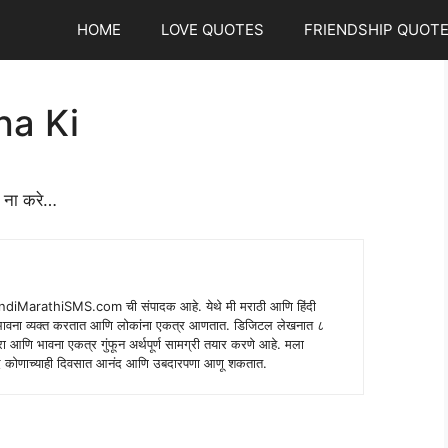
HOME
LOVE QUOTES
FRIENDSHIP QUOT
ha Ki
ज ना करे…
indiMarathiSMS.com ची संपादक आहे. येथे मी मराठी आणि हिंदी
े भावना व्यक्त करतात आणि लोकांना एकत्र आणतात. डिजिटल लेखनात ८
ंपरा आणि भावना एकत्र गुंफून अर्थपूर्ण सामग्री तयार करणे आहे. मला
 शब्द कोणाच्याही दिवसात आनंद आणि उबदारपणा आणू शकतात.