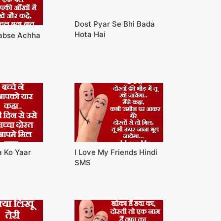
Dost Pyar Se Bhi Bada
Hota Hai
Sabse Achha
a Ko Yaar
I Love My Friends Hindi
SMS