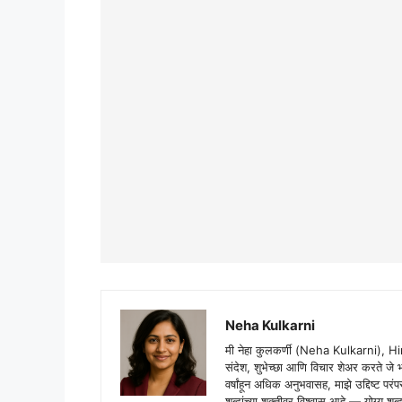
Neha Kulkarni
मी नेहा कुलकर्णी (Neha Kulkarni), H
संदेश, शुभेच्छा आणि विचार शेअर करते ज
वर्षांहून अधिक अनुभवासह, माझे उद्दिष्ट पर
शब्दांच्या शक्तीवर विश्वास आहे — योग्य