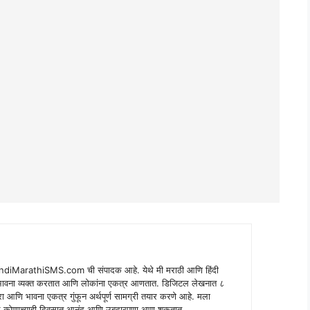
indiMarathiSMS.com ची संपादक आहे. येथे मी मराठी आणि हिंदी
े भावना व्यक्त करतात आणि लोकांना एकत्र आणतात. डिजिटल लेखनात ८
ंपरा आणि भावना एकत्र गुंफून अर्थपूर्ण सामग्री तयार करणे आहे. मला
 शब्द कोणाच्याही दिवसात आनंद आणि उबदारपणा आणू शकतात.