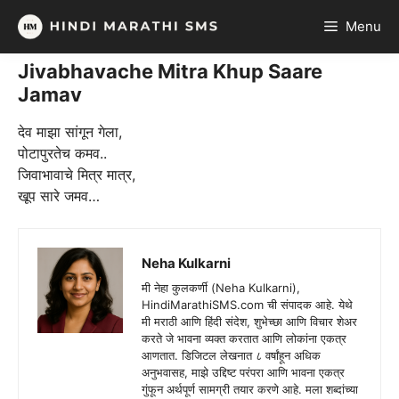
Skip
Menu
to
content
Jivabhavache Mitra Khup Saare
Jamav
देव माझा सांगून गेला,
पोटापुरतेच कमव..
जिवाभावाचे मित्र मात्र,
खूप सारे जमव…
Neha Kulkarni
मी नेहा कुलकर्णी (Neha Kulkarni),
HindiMarathiSMS.com ची संपादक आहे. येथे
मी मराठी आणि हिंदी संदेश, शुभेच्छा आणि विचार शेअर
करते जे भावना व्यक्त करतात आणि लोकांना एकत्र
आणतात. डिजिटल लेखनात ८ वर्षांहून अधिक
अनुभवासह, माझे उद्दिष्ट परंपरा आणि भावना एकत्र
गुंफून अर्थपूर्ण सामग्री तयार करणे आहे. मला शब्दांच्या