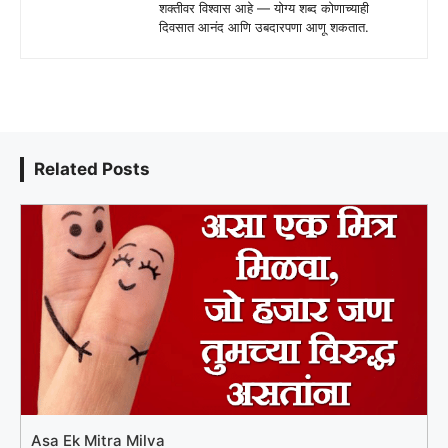
शक्तीवर विश्वास आहे — योग्य शब्द कोणाच्याही
दिवसात आनंद आणि उबदारपणा आणू शकतात.
Related Posts
Asa Ek Mitra Milva