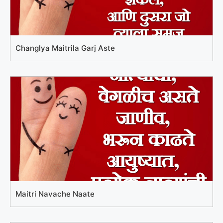
Changlya Maitrila Garj Aste
Maitri Navache Naate