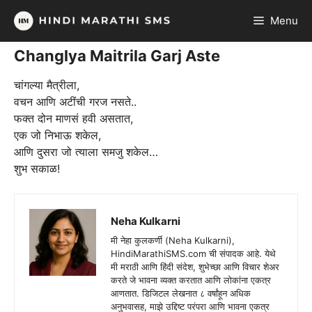
Skip
Menu
to
content
Changlya Maitrila Garj Aste
चांगल्या मैत्रीला,
वचन आणि अटींची गरज नसते..
फक्त दोन माणसं हवी असतात,
एक जो निभाऊ शकेल,
आणि दुसरा जो त्याला समजु शकेल…
शुभ सकाळ!
Neha Kulkarni
मी नेहा कुलकर्णी (Neha Kulkarni),
HindiMarathiSMS.com ची संपादक आहे. येथे
मी मराठी आणि हिंदी संदेश, शुभेच्छा आणि विचार शेअर
करते जे भावना व्यक्त करतात आणि लोकांना एकत्र
आणतात. डिजिटल लेखनात ८ वर्षांहून अधिक
अनुभवासह, माझे उद्दिष्ट परंपरा आणि भावना एकत्र