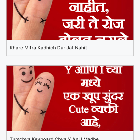
Khare Mitra Kadhich Dur Jat Nahit
Tumchya Keyboard Chya Y Ani I Madhe