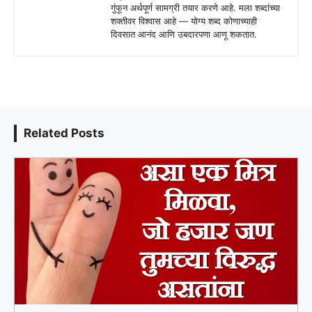
गुंफून अर्थपूर्ण सामग्री तयार करणे आहे. मला शब्दांच्या
शक्तीवर विश्वास आहे — योग्य शब्द कोणाच्याही
दिवसात आनंद आणि उबदारपणा आणू शकतात.
Related Posts