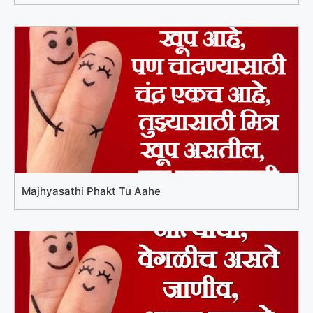
Majhyasathi Phakt Tu Aahe