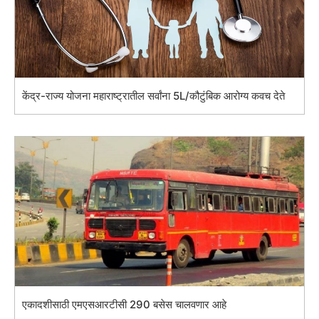
केंद्र-राज्य योजना महाराष्ट्रातील सर्वांना 5L/कौटुंबिक आरोग्य कवच देते
एकादशीसाठी एमएसआरटीसी 290 बसेस चालवणार आहे