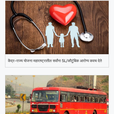
केंद्र-राज्य योजना महाराष्ट्रातील सर्वांना 5L/कौटुंबिक आरोग्य कवच देते