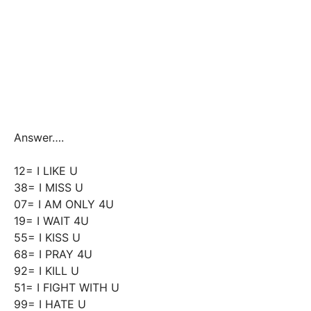
Answer….
12= I LIKE U
38= I MISS U
07= I AM ONLY 4U
19= I WAIT 4U
55= I KISS U
68= I PRAY 4U
92= I KILL U
51= I FIGHT WITH U
99= I HATE U