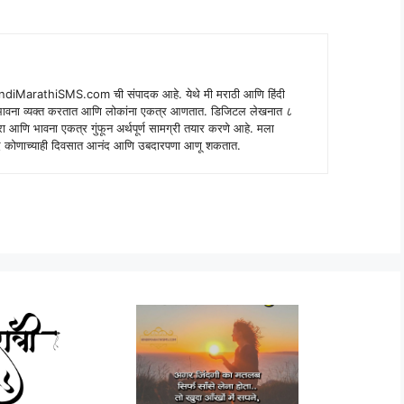
indiMarathiSMS.com ची संपादक आहे. येथे मी मराठी आणि हिंदी
े भावना व्यक्त करतात आणि लोकांना एकत्र आणतात. डिजिटल लेखनात ८
ंपरा आणि भावना एकत्र गुंफून अर्थपूर्ण सामग्री तयार करणे आहे. मला
 शब्द कोणाच्याही दिवसात आनंद आणि उबदारपणा आणू शकतात.