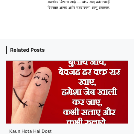
शक्तीवर विश्वास आहे — योग्य शब्द कोणाच्याही
दिवसात आनंद आणि उबदारपणा आणू शकतात.
Related Posts
Kaun Hota Hai Dost