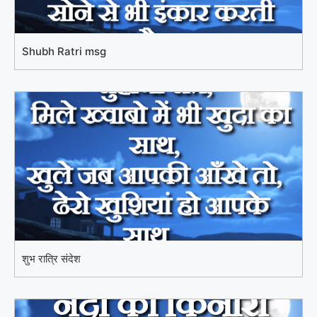
Shubh Ratri msg
शुभ रात्रि संदेश