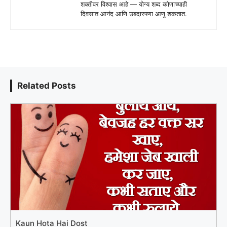
शक्तीवर विश्वास आहे — योग्य शब्द कोणाच्याही
दिवसात आनंद आणि उबदारपणा आणू शकतात.
Related Posts
Kaun Hota Hai Dost