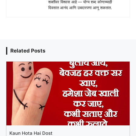
शक्तीवर विश्वास आहे — योग्य शब्द कोणाच्याही
दिवसात आनंद आणि उबदारपणा आणू शकतात.
Related Posts
Kaun Hota Hai Dost