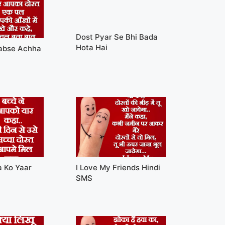
Dost Pyar Se Bhi Bada
Hota Hai
Sabse Achha
a Ko Yaar
I Love My Friends Hindi
SMS