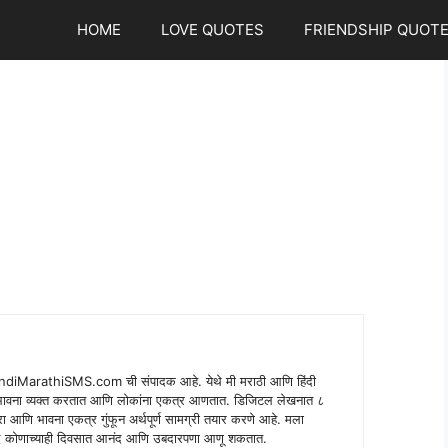
HOME
LOVE QUOTES
FRIENDSHIP QUOT
indiMarathiSMS.com ची संपादक आहे. येथे मी मराठी आणि हिंदी
े भावना व्यक्त करतात आणि लोकांना एकत्र आणतात. डिजिटल लेखनात ८
ंपरा आणि भावना एकत्र गुंफून अर्थपूर्ण सामग्री तयार करणे आहे. मला
 शब्द कोणाच्याही दिवसात आनंद आणि उबदारपणा आणू शकतात.