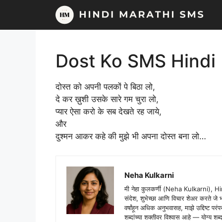
Skip
to
content
Dost Ko SMS Hindi
दोस्त को अपनी पलकों पे बिठा लो,
दे कर ख़ुशी उसके सारे गम चुरा लो,
प्यार ऐसा करो के सब देखते रह जाये,
और
दुश्मन आकर कहे की मुझे भी अपना दोस्त बना लो…
Neha Kulkarni
मी नेहा कुलकर्णी (Neha Kulkarni), H
संदेश, शुभेच्छा आणि विचार शेअर करते ज
वर्षांहून अधिक अनुभवासह, माझे उद्दिष्ट पर
शब्दांच्या शक्तीवर विश्वास आहे — योग्य