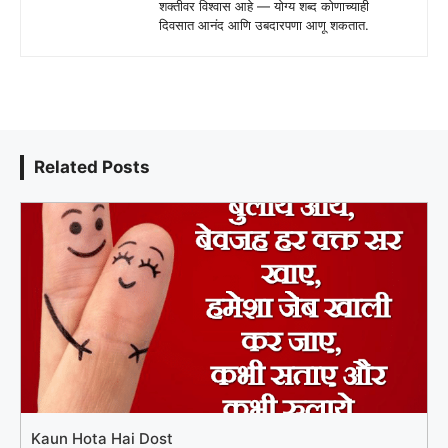
शक्तीवर विश्वास आहे — योग्य शब्द कोणाच्याही
दिवसात आनंद आणि उबदारपणा आणू शकतात.
Related Posts
Kaun Hota Hai Dost