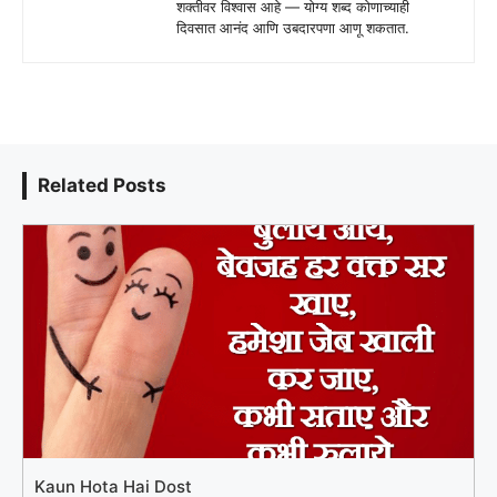
शक्तीवर विश्वास आहे — योग्य शब्द कोणाच्याही
दिवसात आनंद आणि उबदारपणा आणू शकतात.
Related Posts
Kaun Hota Hai Dost