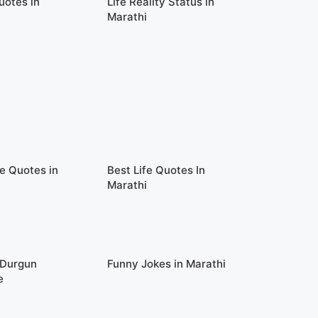
uotes in
Life Reality Status in
Marathi
fe Quotes in
Best Life Quotes In
Marathi
 Durgun
Funny Jokes in Marathi
e