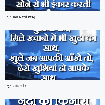
Shubh Ratri msg
शुभ रात्रि संदेश