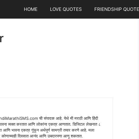
HOME
LOVE QUOTES
FRIENDSHIP QUOT
r
indiMarathiSMS.com ची संपादक आहे. येथे मी मराठी आणि हिंदी
े भावना व्यक्त करतात आणि लोकांना एकत्र आणतात. डिजिटल लेखनात ८
ंपरा आणि भावना एकत्र गुंफून अर्थपूर्ण सामग्री तयार करणे आहे. मला
 शब्द कोणाच्याही दिवसात आनंद आणि उबदारपणा आणू शकतात.