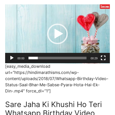
Video
Player
00:00
00:29
[easy_media_download
url=”https://hindimarathisms.com/wp-
content/uploads/2018/07/Whatsapp-Birthday-Video-
Status-Saal-Bhar-Me-Sabse-Pyara-Hota-Hai-Ek-
Din-.mp4″ force_dl=”1″]
Sare Jaha Ki Khushi Ho Teri
Whatsapp Birthday Video