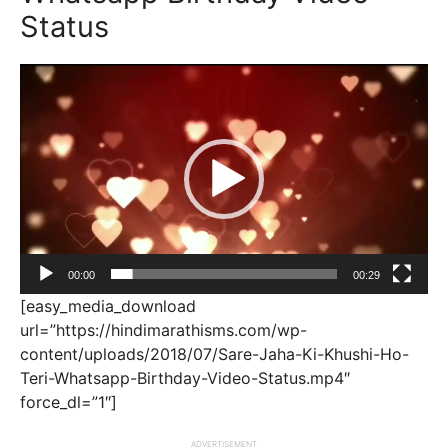
Status
Video
Player
00:00
00:29
[easy_media_download
url=”https://hindimarathisms.com/wp-
content/uploads/2018/07/Sare-Jaha-Ki-Khushi-Ho-
Teri-Whatsapp-Birthday-Video-Status.mp4″
force_dl=”1″]
ADVERTISEMENT