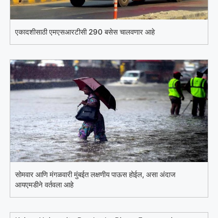
एकादशीसाठी एमएसआरटीसी 290 बसेस चालवणार आहे
सोमवार आणि मंगळवारी मुंबईत लक्षणीय पाऊस होईल, असा अंदाज
आयएमडीने वर्तवला आहे