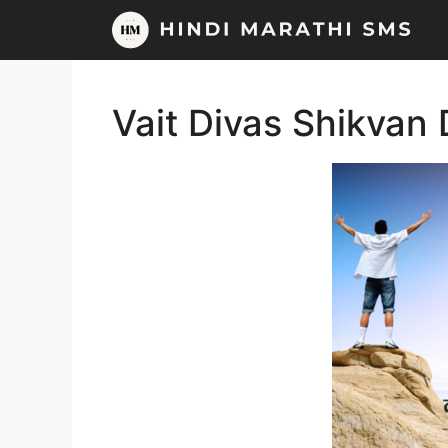
Skip
to
content
Vait Divas Shikvan 