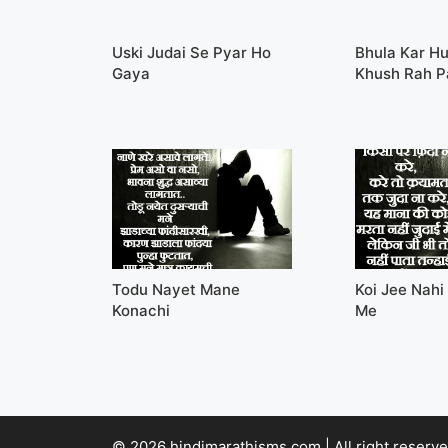
Uski Judai Se Pyar Ho
Bhula Kar H
Gaya
Khush Rah 
Todu Nayet Mane
Koi Jee Nahi
Konachi
Me
© 2026 hindimarathisms.com | All right reserve