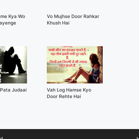
ume Kya Wo
Vo Mujhse Door Rahkar
Payenge
Khush Hai
 Pata Judaai
Vah Log Hamse Kyo
Door Rehte Hai
d.