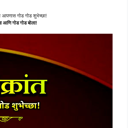
या आपणास गोड गोड शुभेच्छा!
या आणि गोड गोड बोला!