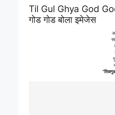
Til Gul Ghya God God 
गोड गोड बोला इमेजेस
आ
सा
ग
“तिळगुळ