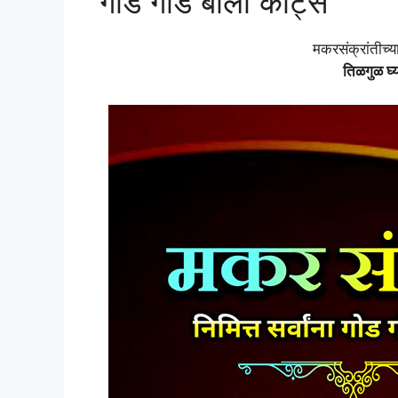
गोड गोड बोला कोट्स
मकरसंक्रांतीच्
तिळगुळ घ्