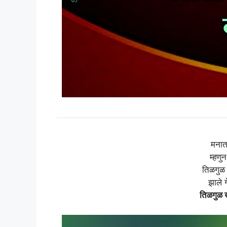
मनात
म्हणु
तिळगुळ 
झाले 
तिळगुळ ख