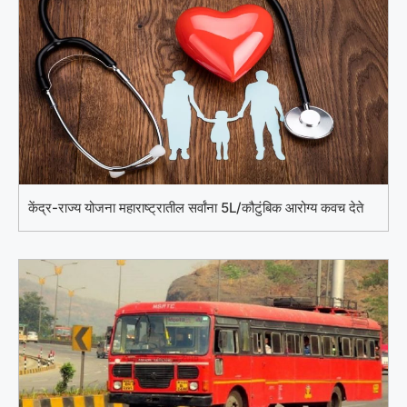
केंद्र-राज्य योजना महाराष्ट्रातील सर्वांना 5L/कौटुंबिक आरोग्य कवच देते