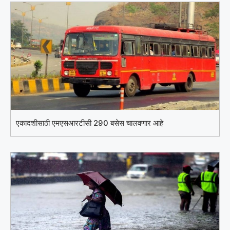
एकादशीसाठी एमएसआरटीसी 290 बसेस चालवणार आहे