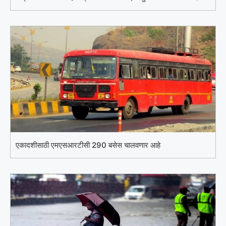
एकादशीसाठी एमएसआरटीसी 290 बसेस चालवणार आहे