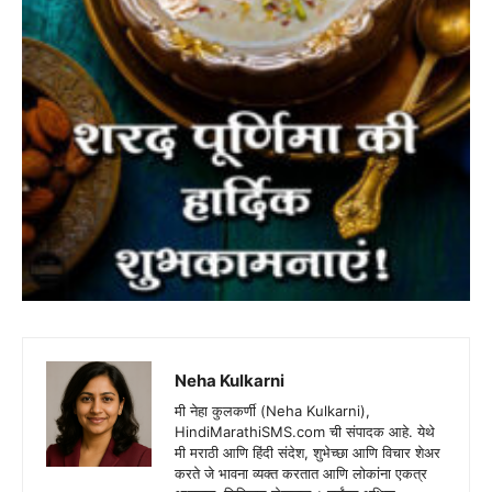
Neha Kulkarni
मी नेहा कुलकर्णी (Neha Kulkarni),
HindiMarathiSMS.com ची संपादक आहे. येथे
मी मराठी आणि हिंदी संदेश, शुभेच्छा आणि विचार शेअर
करते जे भावना व्यक्त करतात आणि लोकांना एकत्र